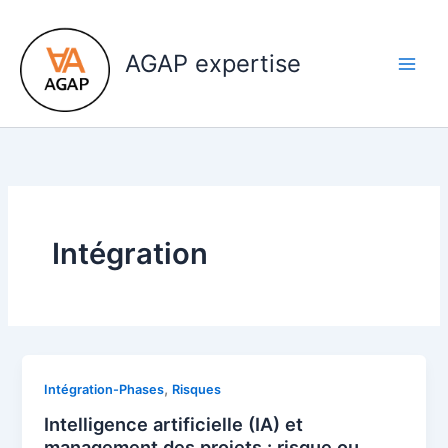
Aller
au
AGAP expertise
contenu
Intégration
,
Intégration-Phases
Risques
Intelligence artificielle (IA) et
management des projets : risque ou